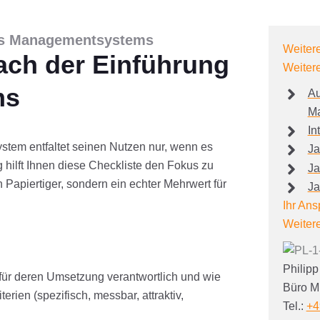
res Managementsystems
Weiter
ach der Einführung
Weiter
ms
Au
Ma
In
stem entfaltet seinen Nutzen nur, wenn es
Ja
 hilft Ihnen diese Checkliste den Fokus zu
Ja
 Papiertiger, sondern ein echter Mehrwert für
Ja
Ihr Ans
Weiter
Philipp
t für deren Umsetzung verantwortlich und wie
Büro M
ien (spezifisch, messbar, attraktiv,
Tel.:
+4