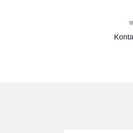
W
Konta