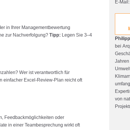
E-Mail
er in Ihrer Managementbewertung
ine zur Nachverfolgung?
Tipp:
Legen Sie 3–4
Philip
bei
Ar
Geschäf
Jahren
Umwelt
zahlen? Wer ist verantwortlich für
Klimam
n einfacher Excel-Review-Plan reicht oft
umfang
Experti
von nat
Projekt
en, Feedbackmöglichkeiten oder
ate in einer Teambesprechung wirkt oft