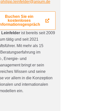
:
philipp.leinfelder@arqum.de
Buchen Sie ein
kostenloses
Informationsgespräch
p
Leinfelder
ist bereits seit 2009
qum
tätig und seit 2021
tsführer.
Mit
mehr als
15
 Beratungserfahrung im
-, Energie- und
anagement bringt er sein
reiches Wissen und seine
se vor allem in die Konzeption
ionalen und internationalen
modellen ein.