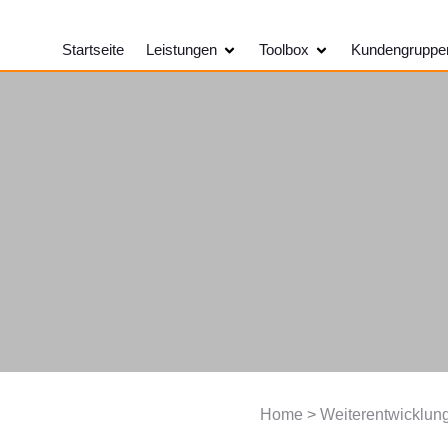
Öffne Leistungen
Öffne Toolbox
Startseite
Leistungen
Toolbox
Kundengruppe
Home
>
Weiterentwicklun
 und