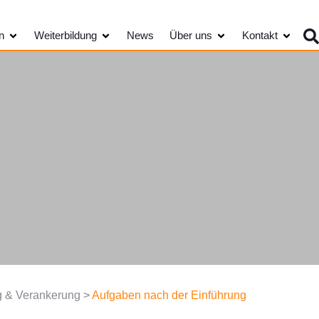
Öffne Kundengruppen
Öffne Weiterbildung
Öffne Über uns
Öffne K
n
Weiterbildung
News
Über uns
Kontakt
g & Verankerung
>
Aufgaben nach der Einführung