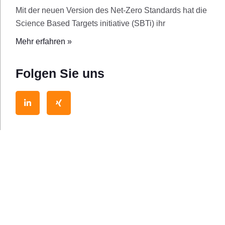
Mit der neuen Version des Net-Zero Standards hat die
Science Based Targets initiative (SBTi) ihr
Mehr erfahren »
Folgen Sie uns
L
X
i
i
n
n
k
g
e
d
i
n
-
i
n