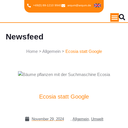
Inhalt
Zum
+49(0) 89-1210 9940
arqum@arqum.de
springen
Inhalt
springen
Newsfeed
Home
>
Allgemein
>
Ecosia statt Google
Ecosia statt Google
November 29, 2024
,
Allgemein
,
Umwelt