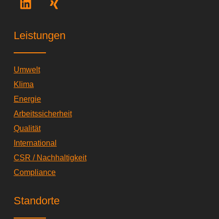
i
i
n
n
k
g
Leistungen
e
d
i
Umwelt
n
Klima
Energie
Arbeitssicherheit
Qualität
International
CSR / Nachhaltigkeit
Compliance
Standorte