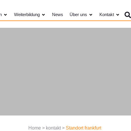
Öffne Kundengruppen
Öffne Weiterbildung
Öffne Über uns
Öffne K
n
Weiterbildung
News
Über uns
Kontakt
Home
>
kontakt
>
Standort frankfurt