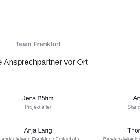
Team Frankfurt
e Ansprechpartner vor Ort
Jens Böhm
An
Projektleiter
Stand
Anja Lang
Tho
tandortleiterin Frankfurt / Prokuristin
Bereichsleiter Na