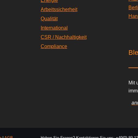
Energie
Berl
Arbeitssicherheit
Han
Qualität
International
CSR / Nachhaltigkeit
Compliance
Ble
Mit 
imm
an
g
|
AGB
Haben Sie Fragen? Kontaktieren Sie uns:
+49(0) 89-1