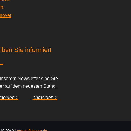
in
nover
iben Sie informiert
unserem Newsletter sind Sie
er auf dem neuesten Stand.
melden >
abmelden >
210 9940
|
arqum@arqum.de