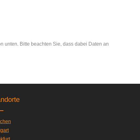
ton unten. Bitte beachten Sie, dass dabei Daten an
andorte
chen
tgart
kfurt