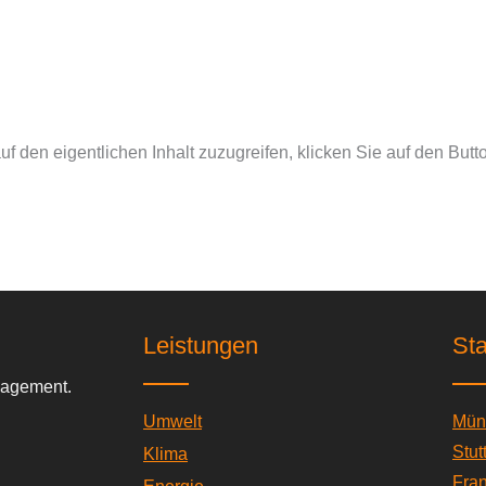
uf den eigentlichen Inhalt zuzugreifen, klicken Sie auf den But
Leistungen
St
anagement.
Umwelt
Mün
Stut
Klima
Fran