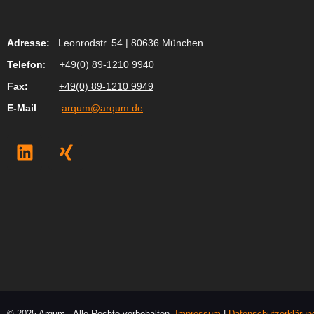
Adresse:
Leonrodstr. 54 | 80636 München
Telefon
:
+49(0) 89-1210 9940
Fax
:
+49(0) 89-1210 9949
E-Mail
:
arqum@arqum.de
L
X
i
i
n
n
k
g
e
d
i
n
© 2025 Arqum . Alle Rechte vorbehalten.
Impressum
|
Datenschutzerklärun