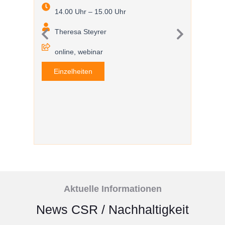
14.00 Uhr – 15.00 Uhr
EmpCo-
Nachha
Theresa Steyrer
Fokus
25/
online, webinar
10.
Einzelheiten
The
onl
Einz
Aktuelle Informationen
News CSR / Nachhaltigkeit