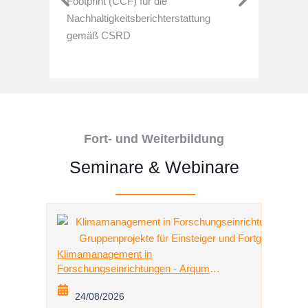
Klima
Footprint (CCF) für die
Nachh
Nachhaltigkeitsberichterstattung
Unters
gemäß CSRD
Klima- 
manag
Fort- und Weiterbildung
Seminare & Webinare
Klimamanagement in
Forschungseinrichtungen - Arqum
Gruppenprojekte für Einsteiger und
24/08/2026
Fortgeschrittene