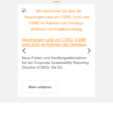
We Impa
Nachhal
System
We Impact
Neuerungen rund um CSRD, VSME
Nachhal
und LkSG im Rahmen des Omnibus-
welches 
Verfahrens der EU
Neue Fristen und Handlungsalternativen
bei der Corporate Sustainability Reporting
Directive (CSRD): Die EU
Mehr
Mehr erfahren