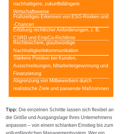
nachhaltigere, zukunftsfähigere
Wirtschaftsweise
Frühzeitiges Erkennen von ESG-Risiken und
-Chancen
Erfüllung rechtlicher Anforderungen, z. B.
CSRD und EmpCo-Richtlinie
Rechtssichere, glaubwürdige
Nachhaltigkeitskommunikation
Stärkere Position bei Kunden,
Ausschreibungen, Mitarbeitergewinnung und
Finanzierung
Abgrenzung von Mitbewerbern durch
realistische Ziele und passende Maßnahmen
Tipp:
Die einzelnen Schritte lassen sich flexibel an
die Größe und Ausgangslage Ihres Unternehmens
anpassen – von einem schlanken Einstieg bis zum
vollumfänglichen Managementsystem. Wer ein