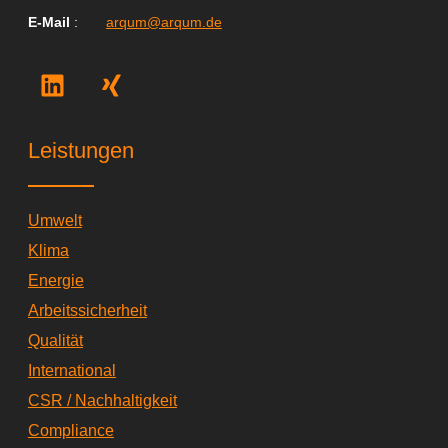
E-Mail
:
arqum@arqum.de
L
X
i
i
n
n
k
g
Leistungen
e
d
i
Umwelt
n
Klima
Energie
Arbeitssicherheit
Qualität
International
CSR / Nachhaltigkeit
Compliance