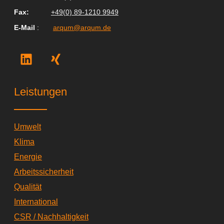
Fax
:
+49(0) 89-1210 9949
E-Mail
:
arqum@arqum.de
L
X
i
i
n
n
k
g
Leistungen
e
d
i
Umwelt
n
Klima
Energie
Arbeitssicherheit
Qualität
International
CSR / Nachhaltigkeit