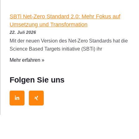
SBTi Net-Zero Standard 2.0: Mehr Fokus auf
Umsetzung und Transformation
22. Juli 2026
Mit der neuen Version des Net-Zero Standards hat die
Science Based Targets initiative (SBTi) ihr
Mehr erfahren »
Folgen Sie uns
L
X
i
i
n
n
k
g
e
d
i
n
-
i