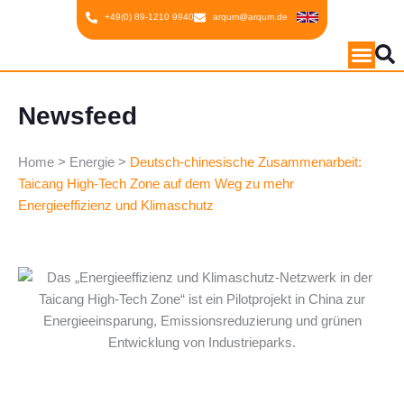
Inhalt
Zum
+49(0) 89-1210 9940
arqum@arqum.de
springen
Inhalt
springen
Newsfeed
Home
>
Energie
>
Deutsch-chinesische Zusammenarbeit:
Taicang High-Tech Zone auf dem Weg zu mehr
Energieeffizienz und Klimaschutz