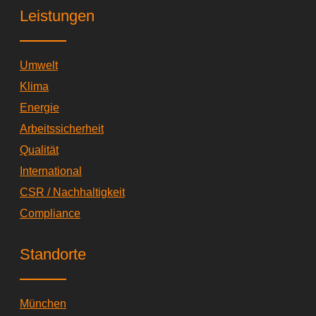
k
g
Leistungen
e
d
i
Umwelt
n
Klima
Energie
Arbeitssicherheit
Qualität
International
CSR / Nachhaltigkeit
Compliance
Standorte
München