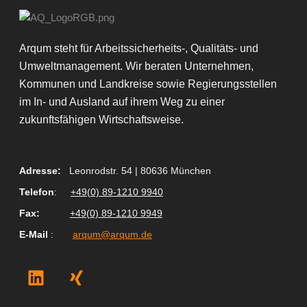
Arqum steht für Arbeitssicherheits-, Qualitäts- und
Umweltmanagement. Wir beraten Unternehmen,
Kommunen und Landkreise sowie Regierungsstellen
im In- und Ausland auf ihrem Weg zu einer
zukunftsfähigen Wirtschaftsweise.
Adresse:
Leonrodstr. 54 | 80636 München
Telefon
:
+49(0) 89-1210 9940
Fax
:
+49(0) 89-1210 9949
E-Mail
:
arqum@arqum.de
L
X
i
i
n
n