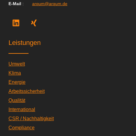
E-Mail
:
arqum@arqum.de
L
X
i
i
n
n
k
g
Leistungen
e
d
i
Umwelt
n
Klima
Energie
Arbeitssicherheit
Qualität
International
CSR / Nachhaltigkeit
Compliance