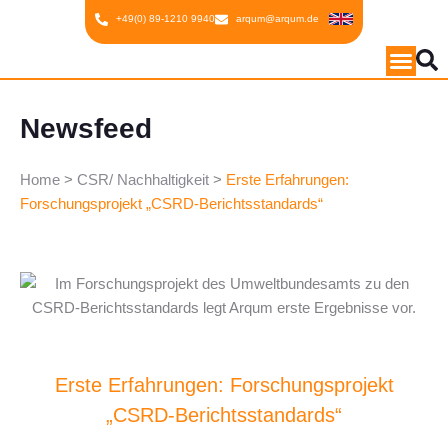
Inhalt
Zum
+49(0) 89-1210 9940
arqum@arqum.de
springen
Inhalt
springen
Newsfeed
Home
>
CSR/ Nachhaltigkeit
>
Erste Erfahrungen:
Forschungsprojekt „CSRD-Berichtsstandards“
Erste Erfahrungen: Forschungsprojekt
„CSRD-Berichtsstandards“