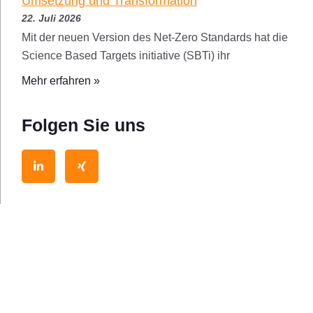
Umsetzung und Transformation
22. Juli 2026
Mit der neuen Version des Net-Zero Standards hat die
Science Based Targets initiative (SBTi) ihr
Mehr erfahren »
Folgen Sie uns
L
X
i
i
n
n
k
g
e
d
i
n
-
i
n