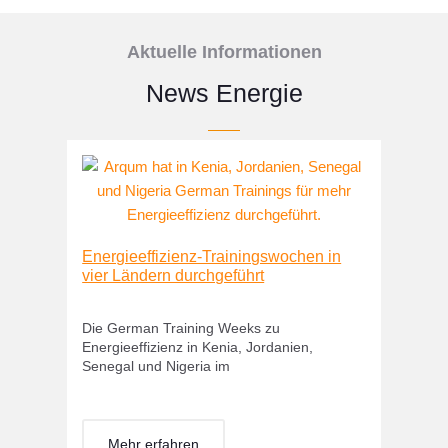
Aktuelle Informationen
News Energie
Interna
bei Mar
Energieeffizienz-Trainingswochen in
vier Ländern durchgeführt
Zusamme
KG führ
Die German Training Weeks zu
Energieeffizienz in Kenia, Jordanien,
Senegal und Nigeria im
Meh
Mehr erfahren