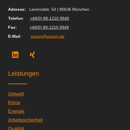
Adresse:
Leonrodstr. 54 | 80636 München
Telefon
:
+49(0) 89-1210 9940
Fax
:
+49(0) 89-1210 9949
E-Mail
:
arqum@arqum.de
L
X
i
i
n
n
k
g
Leistungen
e
d
i
Umwelt
n
Klima
Energie
Arbeitssicherheit
Qualität