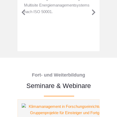
Multisite Energiemanagementsystems
Inter
nach ISO 50001.
Durchf
Energi
Vietna
Nepal,
bei de
identi
Erfah
Transf
förder
Fort- und Weiterbildung
Seminare & Webinare