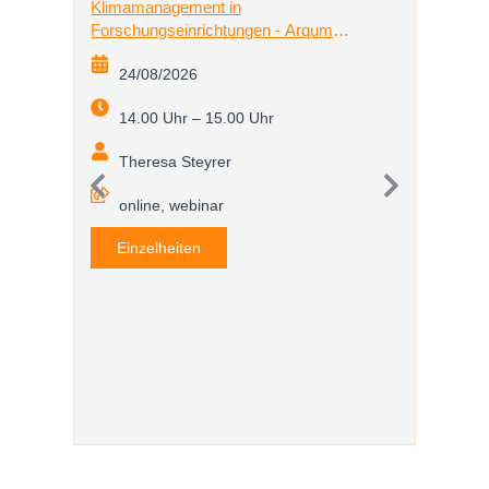
Klimamanagement in
Forschungseinrichtungen - Arqum
Gruppenprojekte für Einsteiger und
24/08/2026
Fortgeschrittene
14.00 Uhr – 15.00 Uhr
EmpCo-
Nachha
Theresa Steyrer
Fokus
25/
online, webinar
10.
Einzelheiten
The
onl
Einz