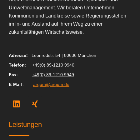
Umweltmanagement. Wir beraten Unternehmen,
Kommunen und Landkreise sowie Regierungsstellen
im In- und Ausland auf ihrem Weg zu einer
zukunftsfähigen Wirtschaftsweise.
Adresse:
Leonrodstr. 54 | 80636 München
Telefon
:
+49(0) 89-1210 9940
Fax
:
+49(0) 89-1210 9949
E-Mail
:
arqum@arqum.de
L
X
i
i
n
n
k
g
Leistungen
e
d