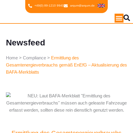
Inhalt
Zum
+49(0) 89-1210 9940
arqum@arqum.de
springen
Inhalt
springen
Newsfeed
Home
>
Compliance
>
Ermittlung des
Gesamtenergieverbrauchs gemäß EnEfG – Aktualisierung des
BAFA-Merkblatts
Ermittlung des Gesamtenergieverbrauchs