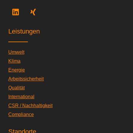
L
X
i
i
n
n
k
g
Leistungen
e
d
i
Umwelt
n
Klima
Energie
Arbeitssicherheit
Qualität
International
CSR / Nachhaltigkeit
Compliance
Standorte