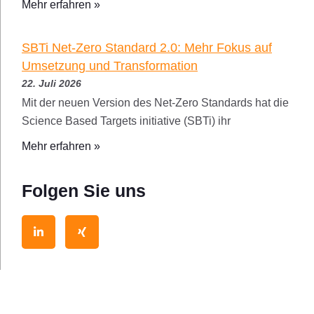
Mehr erfahren »
SBTi Net-Zero Standard 2.0: Mehr Fokus auf
Umsetzung und Transformation
22. Juli 2026
Mit der neuen Version des Net-Zero Standards hat die
Science Based Targets initiative (SBTi) ihr
Mehr erfahren »
Folgen Sie uns
L
X
i
i
n
n
k
g
e
d
i
n
-