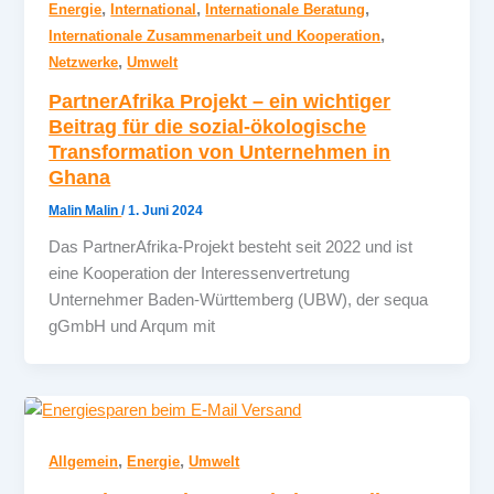
,
,
,
Energie
International
Internationale Beratung
,
Internationale Zusammenarbeit und Kooperation
,
Netzwerke
Umwelt
PartnerAfrika Projekt – ein wichtiger
Beitrag für die sozial-ökologische
Transformation von Unternehmen in
Ghana
Malin Malin
/
1. Juni 2024
Das PartnerAfrika-Projekt besteht seit 2022 und ist
eine Kooperation der Interessenvertretung
Unternehmer Baden-Württemberg (UBW), der sequa
gGmbH und Arqum mit
,
,
Allgemein
Energie
Umwelt