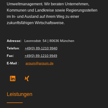
Umweltmanagement. Wir beraten Unternehmen,
Kommunen und Landkreise sowie Regierungsstellen
im In- und Ausland auf ihrem Weg zu einer
zukunftsfähigen Wirtschaftsweise.
Adresse:
Leonrodstr. 54 | 80636 München
Telefon
:
+49(0) 89-1210 9940
Fax
:
+49(0) 89-1210 9949
E-Mail
:
arqum@arqum.de
L
X
i
i
n
n
k
g
Leistungen
e
d