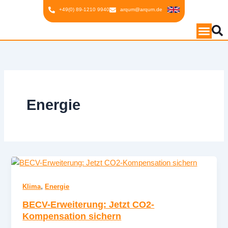
Inhalt
Zum
+49(0) 89-1210 9940
arqum@arqum.de
springen
Inhalt
springen
Energie
,
Klima
Energie
BECV-Erweiterung: Jetzt CO2-
Kompensation sichern