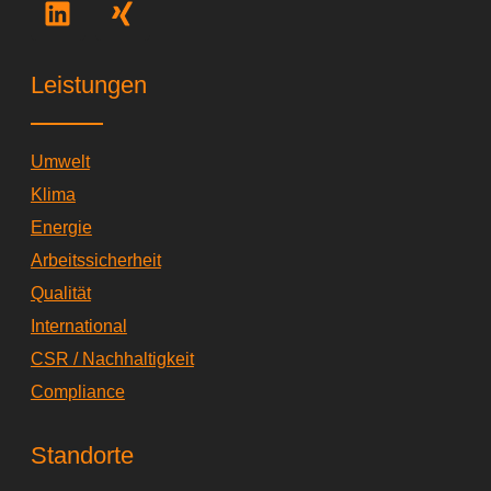
i
i
n
n
k
g
Leistungen
e
d
i
Umwelt
n
Klima
Energie
Arbeitssicherheit
Qualität
International
CSR / Nachhaltigkeit
Compliance
Standorte