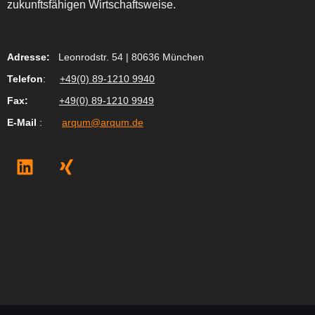
zukunftsfähigen Wirtschaftsweise.
Adresse:
Leonrodstr. 54 | 80636 München
Telefon
:
+49(0) 89-1210 9940
Fax
:
+49(0) 89-1210 9949
E-Mail
:
arqum@arqum.de
L
X
i
i
n
n
k
g
e
d
i
n