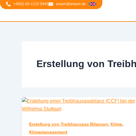
Zum
+49(0) 89-1210 9940
arqum@arqum.de
springen
Inhalt
springen
Erstellung von Treib
,
,
Erstellung von Treibhausgas Bilanzen
Klima
Klimamanagement