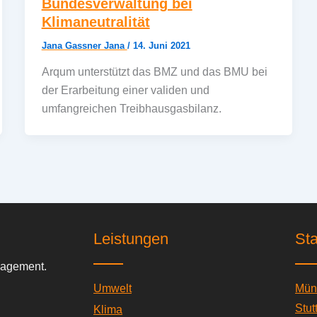
Bundesverwaltung bei
Klimaneutralität
Jana Gassner Jana
/
14. Juni 2021
Arqum unterstützt das BMZ und das BMU bei
der Erarbeitung einer validen und
umfangreichen Treibhausgasbilanz.
Leistungen
St
anagement.
Umwelt
Mün
Stut
Klima