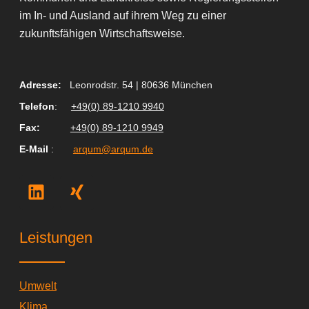
im In- und Ausland auf ihrem Weg zu einer
zukunftsfähigen Wirtschaftsweise.
Adresse:
Leonrodstr. 54 | 80636 München
Telefon
:
+49(0) 89-1210 9940
Fax
:
+49(0) 89-1210 9949
E-Mail
:
arqum@arqum.de
L
X
i
i
n
n
k
g
Leistungen
e
d
i
Umwelt
n
Klima