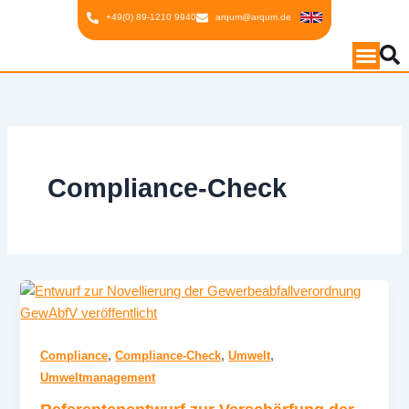
Inhalt
Zum
+49(0) 89-1210 9940
arqum@arqum.de
springen
Inhalt
springen
Compliance-Check
,
,
,
Compliance
Compliance-Check
Umwelt
Umweltmanagement