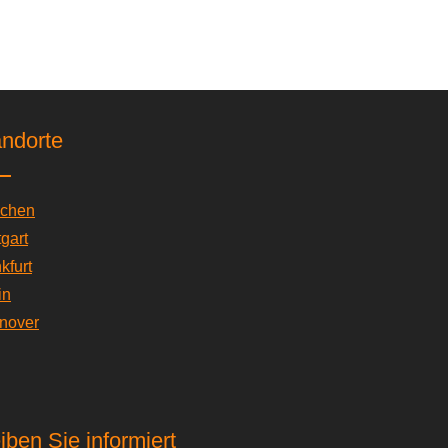
andorte
chen
tgart
kfurt
in
nover
iben Sie informiert