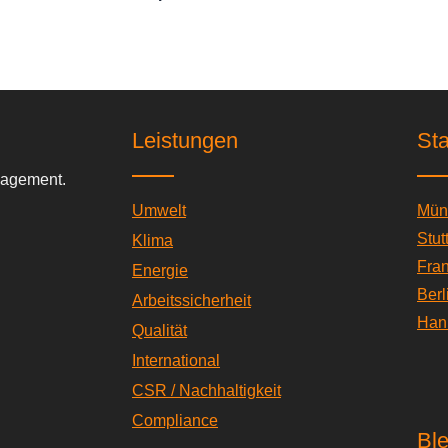
Leistungen
St
anagement.
Umwelt
Mün
Stut
Klima
Fran
Energie
Berl
Arbeitssicherheit
Han
Qualität
International
CSR / Nachhaltigkeit
Compliance
Ble