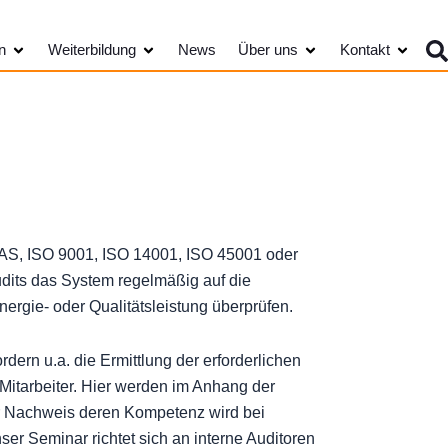
Öffne Kundengruppen
Öffne Weiterbildung
Öffne Über uns
Öffne K
n
Weiterbildung
News
Über uns
Kontakt
AS, ISO 9001, ISO 14001, ISO 45001 oder
dits das System regelmäßig auf die
ergie- oder Qualitätsleistung überprüfen.
ern u.a. die Ermittlung der erforderlichen
tarbeiter. Hier werden im Anhang der
er Nachweis deren Kompetenz wird bei
nser Seminar richtet sich an interne Auditoren