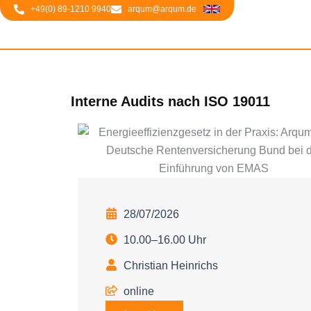
Zum
+49(0) 89-1210 9940
arqum@arqum.de
springen
Inhalt
springen
Interne Audits nach ISO 19011
28/07/2026
10.00–16.00 Uhr
Christian Heinrichs
online