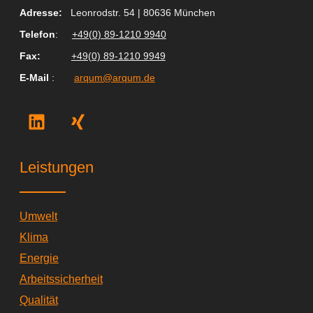
Adresse:
Leonrodstr. 54 | 80636 München
Telefon
:
+49(0) 89-1210 9940
Fax
:
+49(0) 89-1210 9949
E-Mail
:
arqum@arqum.de
L
X
i
i
n
n
k
g
Leistungen
e
d
i
Umwelt
n
Klima
Energie
Arbeitssicherheit
Qualität