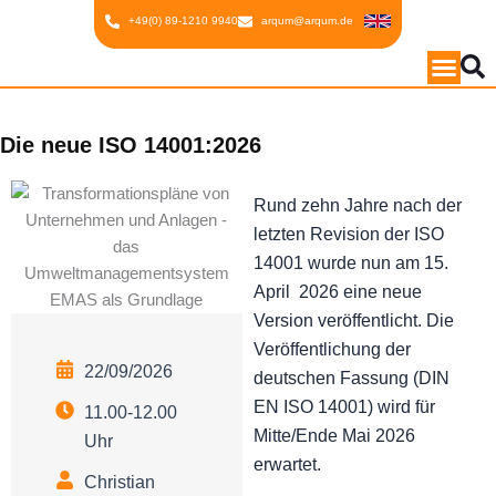
Inhalt
Zum
+49(0) 89-1210 9940
arqum@arqum.de
springen
Inhalt
springen
Die neue ISO 14001:2026
Rund zehn Jahre nach der
letzten Revision der ISO
14001 wurde nun am 15.
April 2026 eine neue
Version veröffentlicht. Die
Veröffentlichung der
22/09/2026
deutschen Fassung (DIN
EN ISO 14001) wird für
11.00-12.00
Mitte/Ende Mai 2026
Uhr
erwartet.
Christian